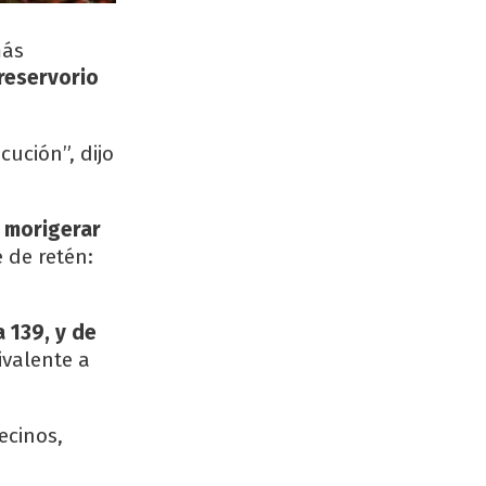
más
 reservorio
ución”, dijo
 morigerar
 de retén:
 139, y de
ivalente a
ecinos,