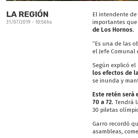
LA REGIÓN
El intendente de 
importantes que
31/07/2019 - 10:56hs
de Los Hornos.
“Es una de las o
el Jefe Comunal e
Según explicó el
los efectos de la
se inunda y manti
Este retén será
70 a 72
. Tendrá 
30 piletas olímpi
Garro recordó qu
asambleas, comer