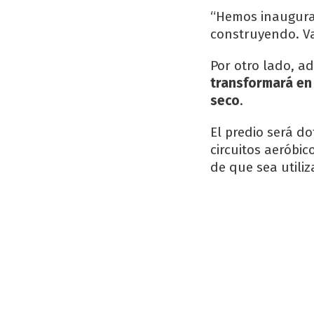
“Hemos inaugurad
construyendo. Va
Por otro lado, a
transformará en 
seco
.
El predio será d
circuitos aeróbic
de que sea utili