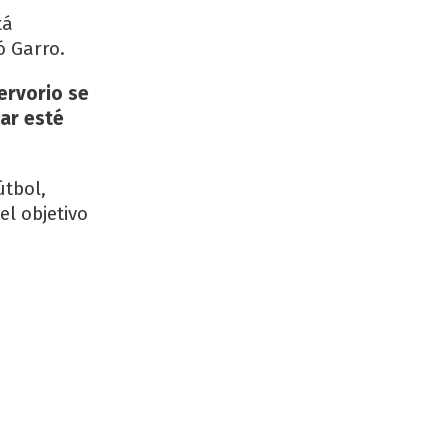
tá
ó Garro.
servorio se
ar esté
útbol,
el objetivo