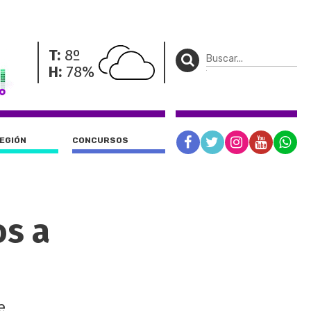
T:
8º
H:
78%
REGIÓN
CONCURSOS
os a
e