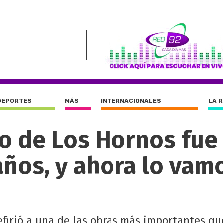
DEPORTES
MÁS
INTERNACIONALES
LA 
io de Los Hornos fue
años, y ahora lo vam
refirió a una de las obras más importantes qu