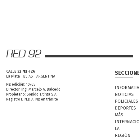
CALLE 32 Nº 426
SECCION
La Plata - BS AS - ARGENTINA
Nº edición: 10765
INFORMATI
Director: Ing. Marcelo A. Balcedo
NOTICIAS
Propietario: Sonido a tinta S.A.
Registro D.N.D.A. Nº en trámite
POLICIALES
DEPORTES
MÁS
INTERNACI
LA
REGIÓN