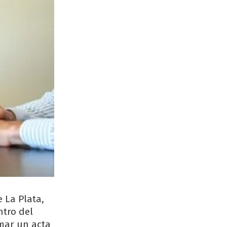
e La Plata,
ntro del
rmar un acta