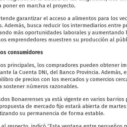
a poner en marcha el proyecto.
retende garantizar el acceso a alimentos para los ve
es. Además, busca reducir los intermediarios entre p
ando más oportunidades laborales y aumentando l
os emprendedores muestren su producción al públ
 los consumidores
cios principales, los compradores pueden obtener i
nte la Cuenta DNI, del Banco Provincia. Además, es
libro de precios con los mercados y comercios cerc
a sostener números razonables.
ados Bonaerenses ya está vigente en varios barrios 
propuesta de mercado fijo estará abierta de martes
tizando su permanencia de forma estable.
, al respecto, indicó “Esta ventana entre pequeños 