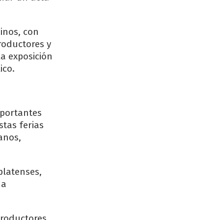
cinos, con
roductores y
a exposición
ico.
mportantes
tas ferias
anos,
platenses,
 a
productores