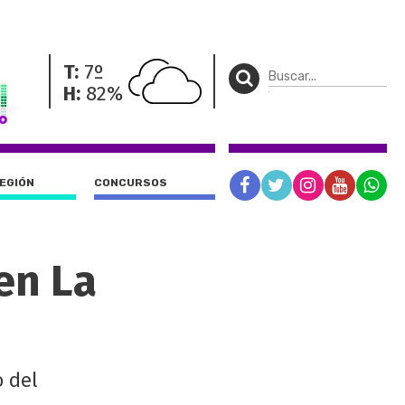
T:
7º
H:
82%
REGIÓN
CONCURSOS
en La
o del