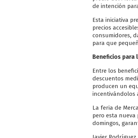
de intención par
Esta iniciativa p
precios accesibl
consumidores, d
para que pequeñ
Beneficios para
Entre los benefi
descuentos media
producen un equi
incentivándolos 
La feria de Merc
pero esta nueva 
domingos, garan
Javier Rodríguez