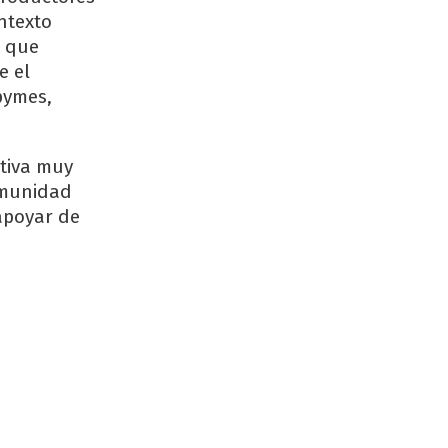
ntexto
o que
e el
 pymes,
ativa muy
comunidad
apoyar de