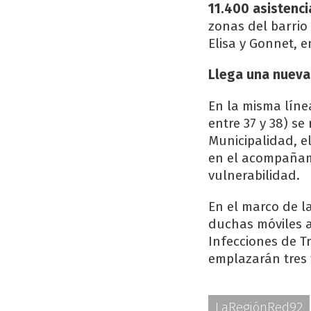
11.400 asistenc
zonas del barrio 
Elisa y Gonnet, e
Llega una nueva
En la misma línea
entre 37 y 38) s
Municipalidad, e
en el acompañami
vulnerabilidad.
En el marco de la
duchas móviles a
Infecciones de T
emplazarán tres t
LaRegiónRed92