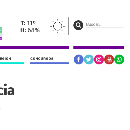
T:
11º
H:
68%
REGIÓN
CONCURSOS
cia
a