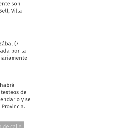
ente son
ell, Villa
zábal (7
zada por la
diariamente
 habrá
 testeos de
lendario y se
 Provincia.
n de calle