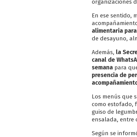
organizaciones de
En ese sentido, 
acompañamiento,
alimentaria para
de desayuno, alm
Además,
la Secr
canal de WhatsA
semana
para que
presencia de per
acompañamient
Los menús que se
como estofado, fi
guiso de legumbr
ensalada, entre 
Según se informó