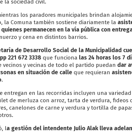
 la sociedad civil.
mientras los paradores municipales brindan alojami
 la Comuna también sostiene diariamente la
asist
 quienes permanecen en la vía pública con entreg
uerzo y cena en distintos barrios.
etaría de Desarrollo Social de la Municipalidad cu
pp 221 672 3338
que funciona
las 24 horas los 7 d
 vecinos y vecinas de todo el partido puedan
dar a
sonas en situación de calle
que requieran
asisten
o
.
 entregan en las recorridas incluyen una variedad
let de merluza con arroz, tarta de verdura, fideos 
es, canelones de carne y verdura y tortilla de papa
otros.
, l
a gestión del intendente Julio Alak lleva adela