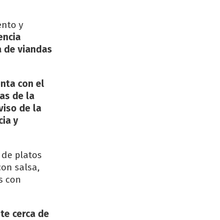
ento y
encia
a de viandas
enta con el
ías de la
viso de la
cia y
 de platos
con salsa,
s con
nte cerca de