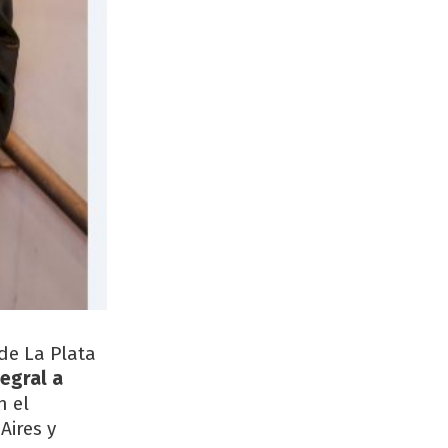
 de La Plata
egral a
n el
Aires y