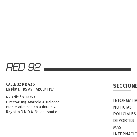
CALLE 32 Nº 426
SECCION
La Plata - BS AS - ARGENTINA
Nº edición: 10763
INFORMATI
Director: Ing. Marcelo A. Balcedo
NOTICIAS
Propietario: Sonido a tinta S.A.
Registro D.N.D.A. Nº en trámite
POLICIALES
DEPORTES
MÁS
INTERNACI