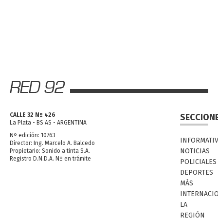
CALLE 32 Nº 426
SECCION
La Plata - BS AS - ARGENTINA
Nº edición: 10763
INFORMATI
Director: Ing. Marcelo A. Balcedo
NOTICIAS
Propietario: Sonido a tinta S.A.
Registro D.N.D.A. Nº en trámite
POLICIALES
DEPORTES
MÁS
INTERNACI
LA
REGIÓN