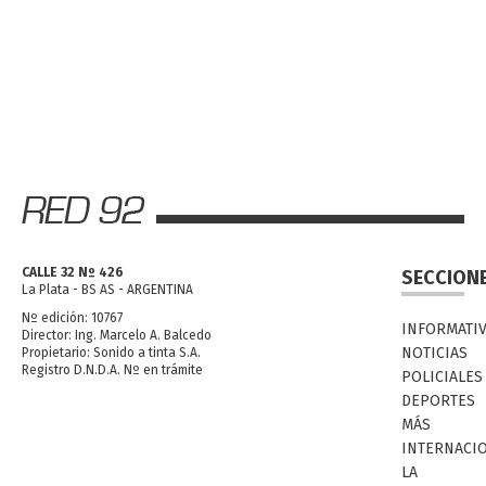
CALLE 32 Nº 426
SECCION
La Plata - BS AS - ARGENTINA
Nº edición: 10767
INFORMATI
Director: Ing. Marcelo A. Balcedo
NOTICIAS
Propietario: Sonido a tinta S.A.
Registro D.N.D.A. Nº en trámite
POLICIALES
DEPORTES
MÁS
INTERNACI
LA