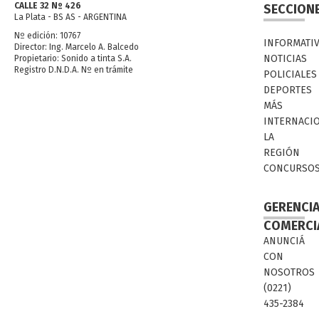
CALLE 32 Nº 426
SECCION
La Plata - BS AS - ARGENTINA
Nº edición: 10767
INFORMATI
Director: Ing. Marcelo A. Balcedo
NOTICIAS
Propietario: Sonido a tinta S.A.
Registro D.N.D.A. Nº en trámite
POLICIALES
DEPORTES
MÁS
INTERNACI
LA
REGIÓN
CONCURSO
GERENCI
COMERCI
ANUNCIÁ
CON
NOSOTROS
(0221)
435-2384