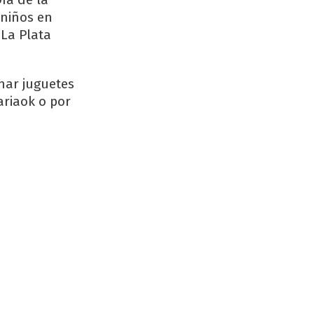
 niños en
 La Plata
nar juguetes
ariaok o por