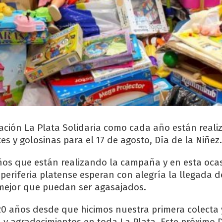
ación La Plata Solidaria como cada año están real
es y golosinas para el 17 de agosto, Día de la Niñez.
ños que están realizando la campaña y en esta oca
 periferia platense esperan con alegría la llegada d
ejor que puedan ser agasajados.
0 años desde que hicimos nuestra primera colecta 
 y agradecimientos en toda La Plata. Este próximo D