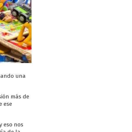
izando una
sión más de
e ese
y eso nos
ía de la