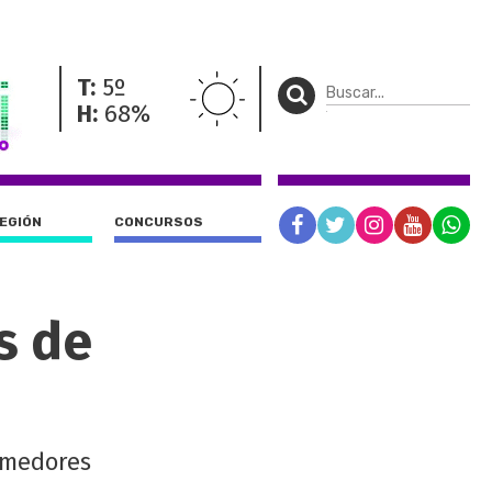
T:
5º
H:
68%
REGIÓN
CONCURSOS
s de
comedores