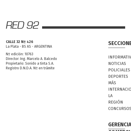
CALLE 32 Nº 426
SECCION
La Plata - BS AS - ARGENTINA
Nº edición: 10763
INFORMATI
Director: Ing. Marcelo A. Balcedo
NOTICIAS
Propietario: Sonido a tinta S.A.
Registro D.N.D.A. Nº en trámite
POLICIALES
DEPORTES
MÁS
INTERNACI
LA
REGIÓN
CONCURSO
GERENCI