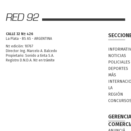
CALLE 32 Nº 426
SECCION
La Plata - BS AS - ARGENTINA
Nº edición: 10767
INFORMATI
Director: Ing. Marcelo A. Balcedo
NOTICIAS
Propietario: Sonido a tinta S.A.
Registro D.N.D.A. Nº en trámite
POLICIALES
DEPORTES
MÁS
INTERNACI
LA
REGIÓN
CONCURSO
GERENCI
COMERCI
ANUNCIÁ