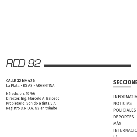
CALLE 32 Nº 426
SECCION
La Plata - BS AS - ARGENTINA
Nº edición: 10766
INFORMATI
Director: Ing. Marcelo A. Balcedo
NOTICIAS
Propietario: Sonido a tinta S.A.
Registro D.N.D.A. Nº en trámite
POLICIALES
DEPORTES
MÁS
INTERNACI