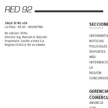
CALLE 32 Nº 426
SECCION
La Plata - BS AS - ARGENTINA
Nº edición: 10764
INFORMATI
Director: Ing. Marcelo A. Balcedo
NOTICIAS
Propietario: Sonido a tinta S.A.
Registro D.N.D.A. Nº en trámite
POLICIALES
DEPORTES
MÁS
INTERNACI
LA
REGIÓN
CONCURSO
GERENCI
COMERCI
ANUNCIÁ