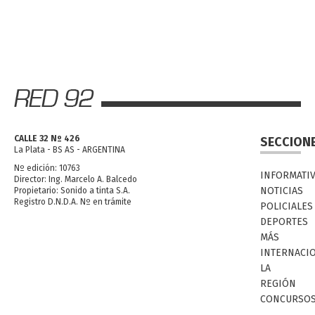
CALLE 32 Nº 426
SECCION
La Plata - BS AS - ARGENTINA
Nº edición: 10763
INFORMATI
Director: Ing. Marcelo A. Balcedo
NOTICIAS
Propietario: Sonido a tinta S.A.
Registro D.N.D.A. Nº en trámite
POLICIALES
DEPORTES
MÁS
INTERNACI
LA
REGIÓN
CONCURSO