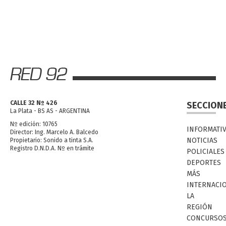
CALLE 32 Nº 426
SECCION
La Plata - BS AS - ARGENTINA
Nº edición: 10765
INFORMATI
Director: Ing. Marcelo A. Balcedo
NOTICIAS
Propietario: Sonido a tinta S.A.
Registro D.N.D.A. Nº en trámite
POLICIALES
DEPORTES
MÁS
INTERNACI
LA
REGIÓN
CONCURSO