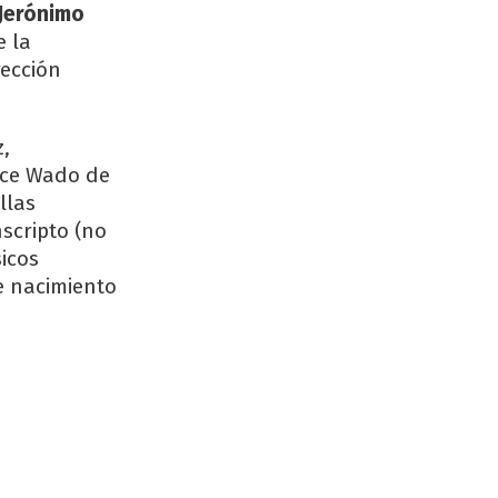
Jerónimo
e la
rección
z,
uce Wado de
llas
scripto (no
icos
e nacimiento