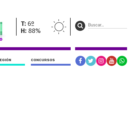
T:
6º
H:
88%
REGIÓN
CONCURSOS