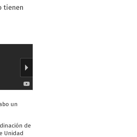
o tienen
cabo un
rdinación de
de Unidad