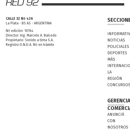
CALLE 32 Nº 426
SECCION
La Plata - BS AS - ARGENTINA
Nº edición: 10764
INFORMATI
Director: Ing. Marcelo A. Balcedo
NOTICIAS
Propietario: Sonido a tinta S.A.
Registro D.N.D.A. Nº en trámite
POLICIALES
DEPORTES
MÁS
INTERNACI
LA
REGIÓN
CONCURSO
GERENCI
COMERCI
ANUNCIÁ
CON
NOSOTROS