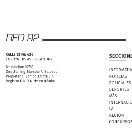
CALLE 32 Nº 426
SECCION
La Plata - BS AS - ARGENTINA
Nº edición: 10763
INFORMATI
Director: Ing. Marcelo A. Balcedo
NOTICIAS
Propietario: Sonido a tinta S.A.
Registro D.N.D.A. Nº en trámite
POLICIALES
DEPORTES
MÁS
INTERNACI
LA
REGIÓN
CONCURSO