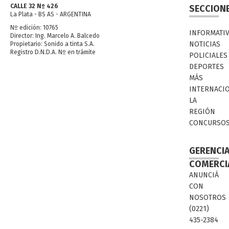
CALLE 32 Nº 426
SECCION
La Plata - BS AS - ARGENTINA
Nº edición: 10765
INFORMATI
Director: Ing. Marcelo A. Balcedo
NOTICIAS
Propietario: Sonido a tinta S.A.
Registro D.N.D.A. Nº en trámite
POLICIALES
DEPORTES
MÁS
INTERNACI
LA
REGIÓN
CONCURSO
GERENCI
COMERCI
ANUNCIÁ
CON
NOSOTROS
(0221)
435-2384