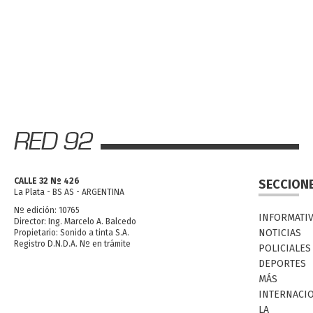
CALLE 32 Nº 426
SECCION
La Plata - BS AS - ARGENTINA
Nº edición: 10765
INFORMATI
Director: Ing. Marcelo A. Balcedo
NOTICIAS
Propietario: Sonido a tinta S.A.
Registro D.N.D.A. Nº en trámite
POLICIALES
DEPORTES
MÁS
INTERNACI
LA