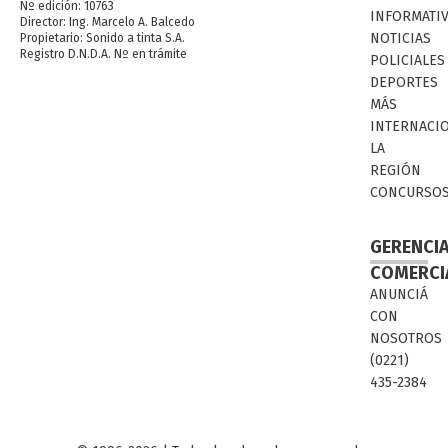
Nº edición: 10763
INFORMATI
Director: Ing. Marcelo A. Balcedo
NOTICIAS
Propietario: Sonido a tinta S.A.
Registro D.N.D.A. Nº en trámite
POLICIALES
DEPORTES
MÁS
INTERNACI
LA
REGIÓN
CONCURSO
GERENCI
COMERCI
ANUNCIÁ
CON
NOSOTROS
(0221)
435-2384