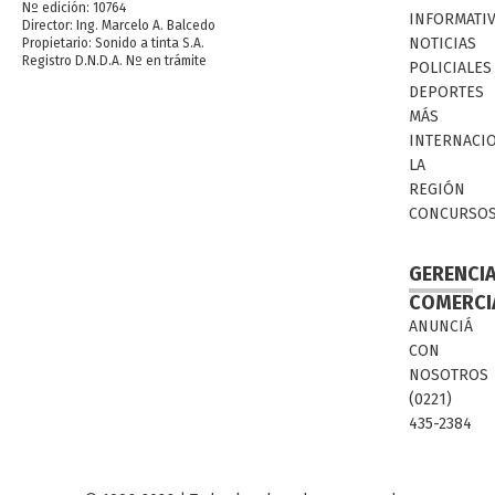
Nº edición: 10764
INFORMATI
Director: Ing. Marcelo A. Balcedo
NOTICIAS
Propietario: Sonido a tinta S.A.
Registro D.N.D.A. Nº en trámite
POLICIALES
DEPORTES
MÁS
INTERNACI
LA
REGIÓN
CONCURSO
GERENCI
COMERCI
ANUNCIÁ
CON
NOSOTROS
(0221)
435-2384