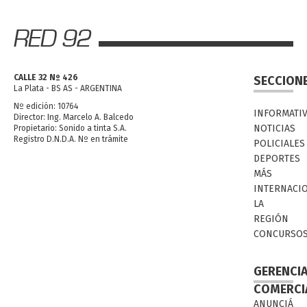
CALLE 32 Nº 426
SECCION
La Plata - BS AS - ARGENTINA
Nº edición: 10764
INFORMATI
Director: Ing. Marcelo A. Balcedo
NOTICIAS
Propietario: Sonido a tinta S.A.
Registro D.N.D.A. Nº en trámite
POLICIALES
DEPORTES
MÁS
INTERNACI
LA
REGIÓN
CONCURSO
GERENCI
COMERCI
ANUNCIÁ