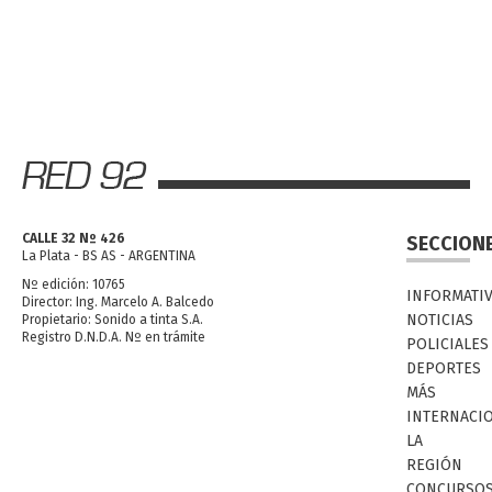
CALLE 32 Nº 426
SECCION
La Plata - BS AS - ARGENTINA
Nº edición: 10765
INFORMATI
Director: Ing. Marcelo A. Balcedo
NOTICIAS
Propietario: Sonido a tinta S.A.
Registro D.N.D.A. Nº en trámite
POLICIALES
DEPORTES
MÁS
INTERNACI
LA
REGIÓN
CONCURSO