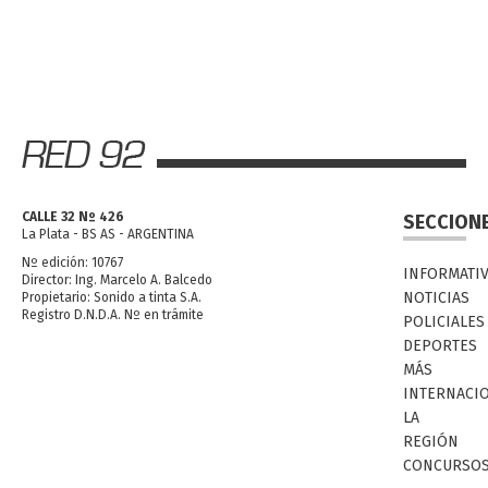
CALLE 32 Nº 426
SECCION
La Plata - BS AS - ARGENTINA
Nº edición: 10767
INFORMATI
Director: Ing. Marcelo A. Balcedo
NOTICIAS
Propietario: Sonido a tinta S.A.
Registro D.N.D.A. Nº en trámite
POLICIALES
DEPORTES
MÁS
INTERNACI
LA
REGIÓN
CONCURSO