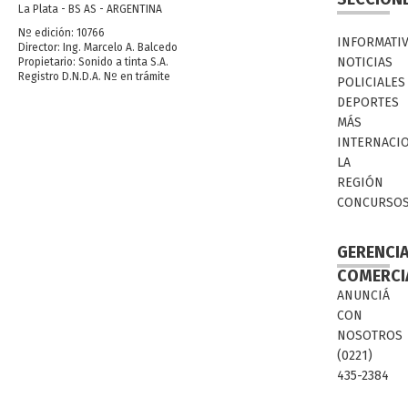
La Plata - BS AS - ARGENTINA
Nº edición: 10766
INFORMATI
Director: Ing. Marcelo A. Balcedo
NOTICIAS
Propietario: Sonido a tinta S.A.
Registro D.N.D.A. Nº en trámite
POLICIALES
DEPORTES
MÁS
INTERNACI
LA
REGIÓN
CONCURSO
GERENCI
COMERCI
ANUNCIÁ
CON
NOSOTROS
(0221)
435-2384