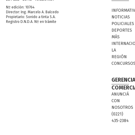
Nº edición: 10764
INFORMATI
Director: Ing. Marcelo A. Balcedo
NOTICIAS
Propietario: Sonido a tinta S.A.
Registro D.N.D.A. Nº en trámite
POLICIALES
DEPORTES
MÁS
INTERNACI
LA
REGIÓN
CONCURSO
GERENCI
COMERCI
ANUNCIÁ
CON
NOSOTROS
(0221)
435-2384