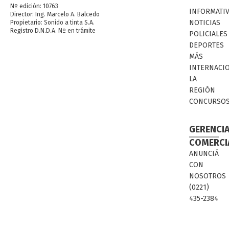
Nº edición: 10763
INFORMATI
Director: Ing. Marcelo A. Balcedo
NOTICIAS
Propietario: Sonido a tinta S.A.
Registro D.N.D.A. Nº en trámite
POLICIALES
DEPORTES
MÁS
INTERNACI
LA
REGIÓN
CONCURSO
GERENCI
COMERCI
ANUNCIÁ
CON
NOSOTROS
(0221)
435-2384