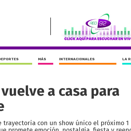
DEPORTES
MÁS
INTERNACIONALES
LA 
 vuelve a casa para
e
e trayectoria con un show único el próximo 1
ue promete emoción, nostalgia, fiesta y reen