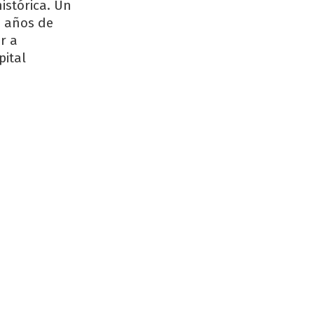
istórica. Un
4 años de
r a
ital