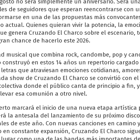
 agosto no será simplemente un aniversario. Será una
iles de seguidores que esperan reencontrarse con 
formarse en una de las propuestas más convocantes
o actual. Quienes quieran vivir la potencia, la emoc
ue genera Cruzando El Charco sobre el escenario, 
gran chance de hacerlo este 2026.
ad musical que combina rock, candombe, pop y can
o construyó en estos 14 años un repertorio cargad
 letras que atraviesan emociones cotidianas, amores
ada show de Cruzando El Charco se convirtió con el
olectiva donde el público canta de principio a fin, 
levar esa comunión a otro nivel.
erto marcará el inicio de una nueva etapa artística 
rá la antesala del lanzamiento de su próximo disco
nales de este año. Con nuevas canciones en camino 
co en constante expansión, Cruzando El Charco sigu
 lugar como una de las bandas más importantes de