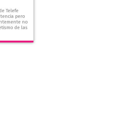
e Telefe
etencia pero
entemente no
tismo de las