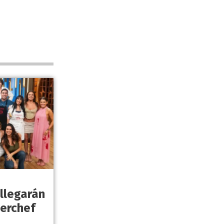
 llegarán
terchef