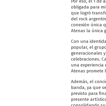
Por eso, el 1 de
obligada para m
que logró trans
del rock argentin
conexión única q
Atenas la única 
Con una identid
popular, el grup
generacionales y
celebraciones. C
una experiencia c
Atenas promete l
Además, el conci
banda, ya que se
previsto para fi
presente artísti
consolidando su