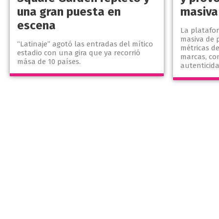
una gran puesta en
masiva
escena
La platafor
masiva de p
“Latinaje” agotó las entradas del mítico
métricas de
estadio con una gira que ya recorrió
marcas, con
mása de 10 países.
autenticida