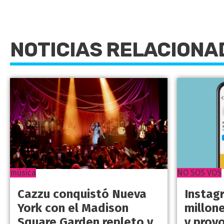
NOTICIAS RELACIONA
música
NO SOS VOS
Cazzu conquistó Nueva
Instag
York con el Madison
millon
Square Garden repleto y
y prov