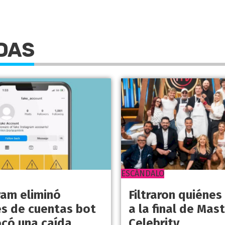
DAS
ESCÁNDALO
ram eliminó
Filtraron quiénes
es de cuentas bot
a la final de Mas
ocó una caída
Celebrity