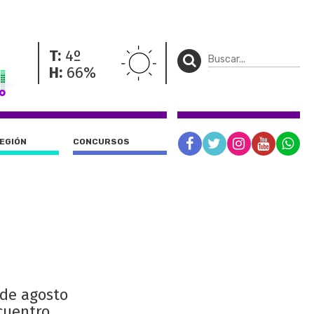
T:
4º
H:
66%
REGIÓN
CONCURSOS
 de agosto
cuentro.