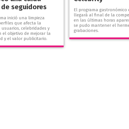
 de seguidores
El programa gastronómico d
llegará al final de la comp
ma inició una limpieza
en las últimas horas apar
erfiles que afecta la
se pudo mantener el herme
 usuarios, celebridades y
grabaciones.
 el objetivo de mejorar la
d y el valor publicitario.