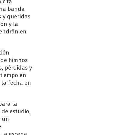
 cita
una banda
 y queridas
ión y la
tendrán en
ción
o de himnos
, pérdidas y
 tiempo en
y la fecha en
para la
 de estudio,
y un
e
 la escena