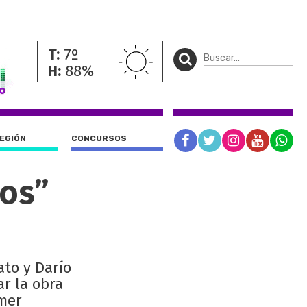
T:
7º
H:
88%
REGIÓN
CONCURSOS
jos”
ato y Darío
ar la obra
imer