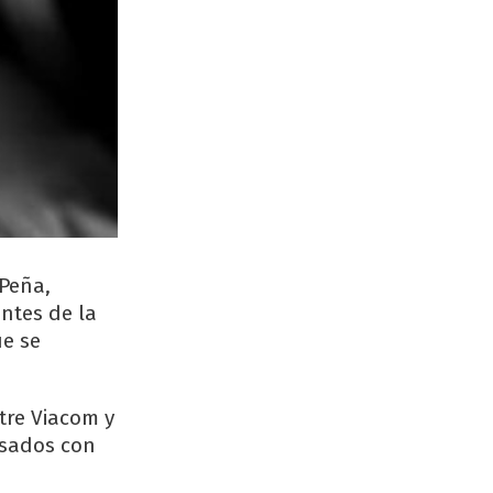
 Peña,
antes de la
ue se
tre Viacom y
Casados con