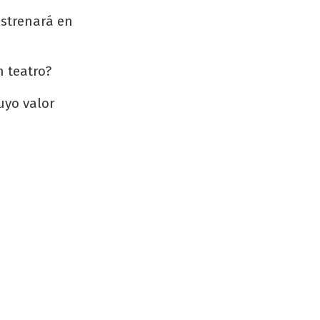
estrenará en
 teatro?
uyo valor