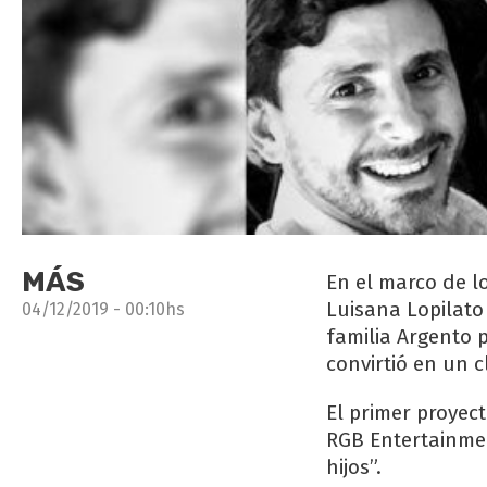
MÁS
En el marco de lo
Luisana Lopilato 
04/12/2019 - 00:10hs
familia Argento 
convirtió en un c
El primer proyec
RGB Entertainment
hijos”.