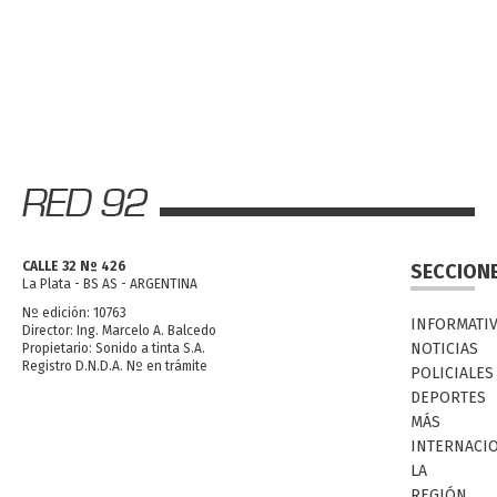
CALLE 32 Nº 426
SECCION
La Plata - BS AS - ARGENTINA
Nº edición: 10763
INFORMATI
Director: Ing. Marcelo A. Balcedo
NOTICIAS
Propietario: Sonido a tinta S.A.
Registro D.N.D.A. Nº en trámite
POLICIALES
DEPORTES
MÁS
INTERNACI
LA
REGIÓN