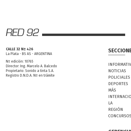
CALLE 32 Nº 426
SECCION
La Plata - BS AS - ARGENTINA
Nº edición: 10765
INFORMATI
Director: Ing. Marcelo A. Balcedo
NOTICIAS
Propietario: Sonido a tinta S.A.
Registro D.N.D.A. Nº en trámite
POLICIALES
DEPORTES
MÁS
INTERNACI
LA
REGIÓN
CONCURSO