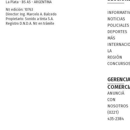
La Plata - BS AS - ARGENTINA
Nº edición: 10763
INFORMATI
Director: Ing. Marcelo A. Balcedo
NOTICIAS
Propietario: Sonido a tinta S.A.
Registro D.N.D.A. Nº en trámite
POLICIALES
DEPORTES
MÁS
INTERNACI
LA
REGIÓN
CONCURSO
GERENCI
COMERCI
ANUNCIÁ
CON
NOSOTROS
(0221)
435-2384