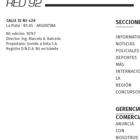
CALLE 32 Nº 426
SECCION
La Plata - BS AS - ARGENTINA
Nº edición: 10767
INFORMATI
Director: Ing. Marcelo A. Balcedo
NOTICIAS
Propietario: Sonido a tinta S.A.
Registro D.N.D.A. Nº en trámite
POLICIALES
DEPORTES
MÁS
INTERNACI
LA
REGIÓN
CONCURSO
GERENCI
COMERCI
ANUNCIÁ
CON
NOSOTROS