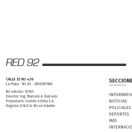
CALLE 32 Nº 426
SECCION
La Plata - BS AS - ARGENTINA
Nº edición: 10765
INFORMATI
Director: Ing. Marcelo A. Balcedo
NOTICIAS
Propietario: Sonido a tinta S.A.
Registro D.N.D.A. Nº en trámite
POLICIALES
DEPORTES
MÁS
INTERNACI