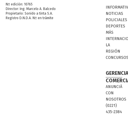
Nº edición: 10765
INFORMATI
Director: Ing. Marcelo A. Balcedo
NOTICIAS
Propietario: Sonido a tinta S.A.
Registro D.N.D.A. Nº en trámite
POLICIALES
DEPORTES
MÁS
INTERNACI
LA
REGIÓN
CONCURSO
GERENCI
COMERCI
ANUNCIÁ
CON
NOSOTROS
(0221)
435-2384