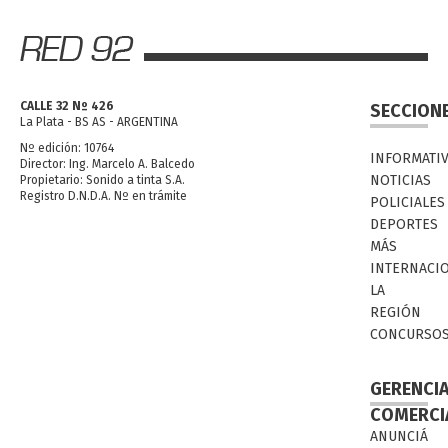
CALLE 32 Nº 426
SECCION
La Plata - BS AS - ARGENTINA
Nº edición: 10764
INFORMATI
Director: Ing. Marcelo A. Balcedo
NOTICIAS
Propietario: Sonido a tinta S.A.
Registro D.N.D.A. Nº en trámite
POLICIALES
DEPORTES
MÁS
INTERNACI
LA
REGIÓN
CONCURSO
GERENCI
COMERCI
ANUNCIÁ