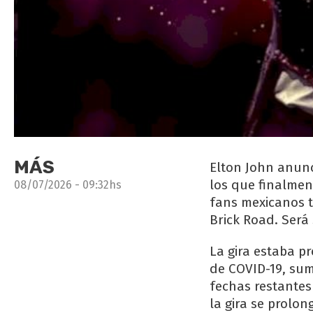
MÁS
Elton John anunc
los que finalme
08/07/2026 - 09:32hs
fans mexicanos t
Brick Road. Será
La gira estaba p
de COVID-19, sum
fechas restantes
la gira se prolon