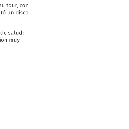
su tour, con
itó un disco
 de salud:
sión muy