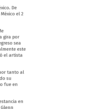
xico. De
México el 2
Me
 gira por
egreso sea
almente este
 el artista
or tanto al
ado su
co fue en
estancia en
o Glenn