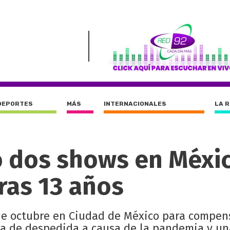
DEPORTES
MÁS
INTERNACIONALES
LA 
ó dos shows en Méxic
ras 13 años
3 de octubre en Ciudad de México para compen
ra de despedida a causa de la pandemia y una