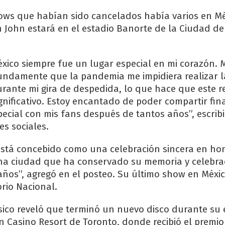
ows que habían sido cancelados había varios en Mé
n John estará en el estadio Banorte de la Ciudad de 
xico siempre fue un lugar especial en mi corazón. 
ndamente que la pandemia me impidiera realizar la
rante mi gira de despedida, lo que hace que este r
gnificativo. Estoy encantado de poder compartir fin
cial con mis fans después de tantos años”, escribió
es sociales.
está concebido como una celebración sincera en hon
una ciudad que ha conservado su memoria y celebr
ños”, agregó en el posteo. Su último show en Méxi
orio Nacional.
ico reveló que terminó un nuevo disco durante su 
n Casino Resort de Toronto, donde recibió el premi