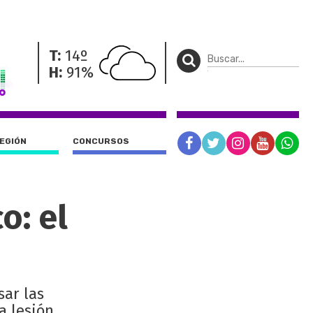
T:
14º
H:
91%
REGIÓN
CONCURSOS
o: el
sar las
 lesión.