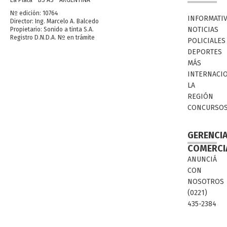
La Plata - BS AS - ARGENTINA
Nº edición: 10764
INFORMATI
Director: Ing. Marcelo A. Balcedo
NOTICIAS
Propietario: Sonido a tinta S.A.
Registro D.N.D.A. Nº en trámite
POLICIALES
DEPORTES
MÁS
INTERNACI
LA
REGIÓN
CONCURSO
GERENCI
COMERCI
ANUNCIÁ
CON
NOSOTROS
(0221)
435-2384