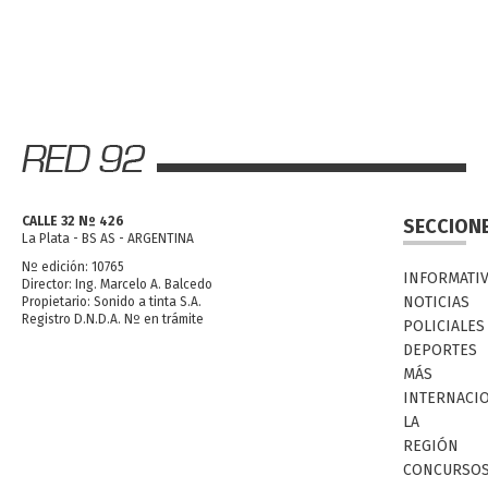
CALLE 32 Nº 426
SECCION
La Plata - BS AS - ARGENTINA
Nº edición: 10765
INFORMATI
Director: Ing. Marcelo A. Balcedo
NOTICIAS
Propietario: Sonido a tinta S.A.
Registro D.N.D.A. Nº en trámite
POLICIALES
DEPORTES
MÁS
INTERNACI
LA
REGIÓN
CONCURSO