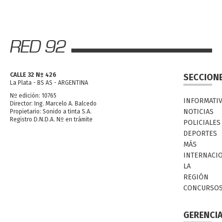
CALLE 32 Nº 426
SECCION
La Plata - BS AS - ARGENTINA
Nº edición: 10765
INFORMATI
Director: Ing. Marcelo A. Balcedo
NOTICIAS
Propietario: Sonido a tinta S.A.
Registro D.N.D.A. Nº en trámite
POLICIALES
DEPORTES
MÁS
INTERNACI
LA
REGIÓN
CONCURSO
GERENCI