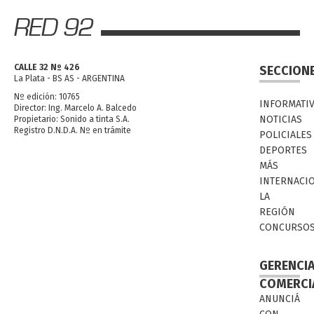
CALLE 32 Nº 426
SECCION
La Plata - BS AS - ARGENTINA
Nº edición: 10765
INFORMATI
Director: Ing. Marcelo A. Balcedo
NOTICIAS
Propietario: Sonido a tinta S.A.
Registro D.N.D.A. Nº en trámite
POLICIALES
DEPORTES
MÁS
INTERNACI
LA
REGIÓN
CONCURSO
GERENCI
COMERCI
ANUNCIÁ