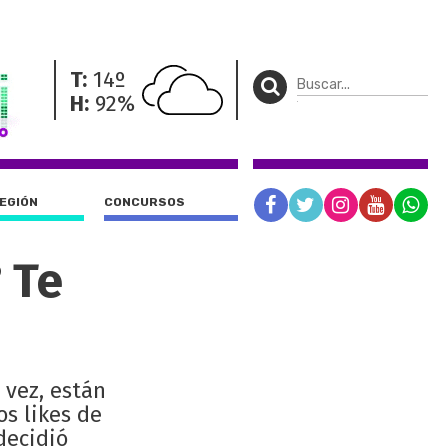
T:
14º
H:
92%
REGIÓN
CONCURSOS
 Te
 vez, están
s likes de
decidió