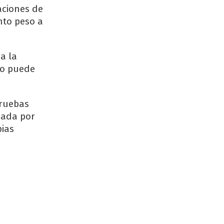
aciones de
nto peso a
a la
to puede
pruebas
cada por
pias