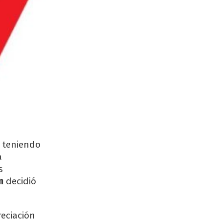
 teniendo
a
s
m
decidió
reciación