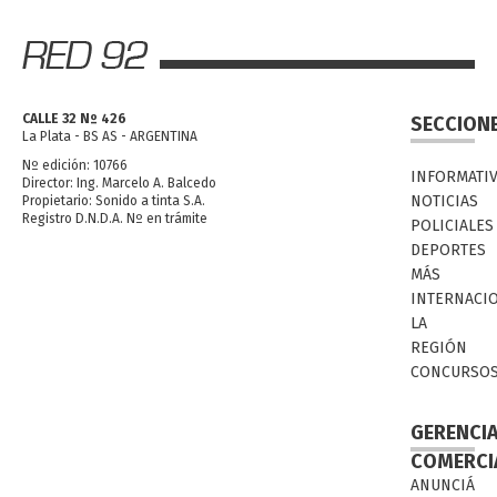
CALLE 32 Nº 426
SECCION
La Plata - BS AS - ARGENTINA
Nº edición: 10766
INFORMATI
Director: Ing. Marcelo A. Balcedo
NOTICIAS
Propietario: Sonido a tinta S.A.
Registro D.N.D.A. Nº en trámite
POLICIALES
DEPORTES
MÁS
INTERNACI
LA
REGIÓN
CONCURSO
GERENCI
COMERCI
ANUNCIÁ