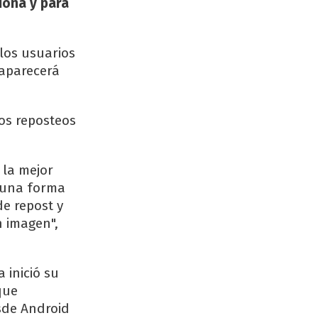
iona y para
los usuarios
 aparecerá
los reposteos
 la mejor
 una forma
e repost y
n imagen",
 inició su
que
sde Android