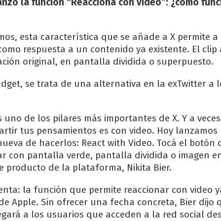
lanzó la función “Reaccioná con video”: ¿cómo func
os, esta característica que se añade a X permite a 
como respuesta a un contenido ya existente. El clip
ación original, en pantalla dividida o superpuesto.
get, se trata de una alternativa en la exTwitter a 
s uno de los pilares más importantes de X. Y a veces
rtir tus pensamientos es con video. Hoy lanzamos
eva de hacerlos: React with Video. Tocá el botón d
r con pantalla verde, pantalla dividida o imagen e
e producto de la plataforma, Nikita Bier.
nta: la función que permite reaccionar con video ya
de Apple. Sin ofrecer una fecha concreta, Bier dijo 
gará a los usuarios que acceden a la red social de