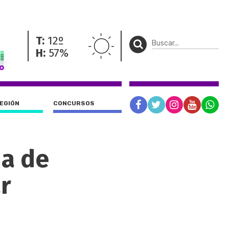
T:
12º
H:
57%
REGIÓN
CONCURSOS
da de
r