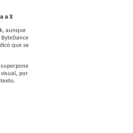
a a X
ok, aunque
e ByteDance
dicó que se
e superpone
visual, por
texto.