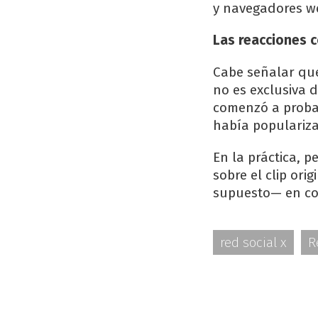
y navegadores w
Las reacciones c
Cabe señalar que
no es exclusiva 
comenzó a probar
había populariz
En la práctica, 
sobre el clip or
supuesto— en co
red social x
R