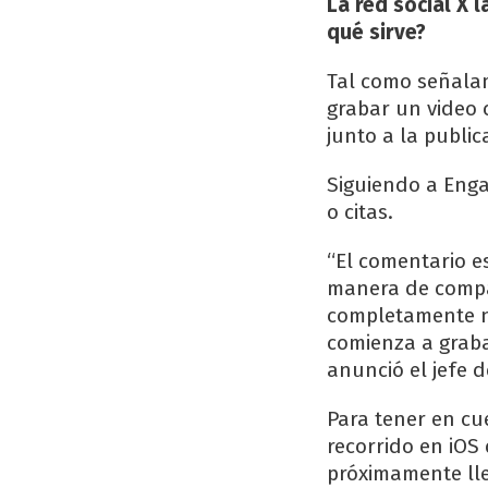
La red social X 
qué sirve?
Tal como señalam
grabar un video 
junto a la public
Siguiendo a Engad
o citas.
“El comentario e
manera de compa
completamente nu
comienza a graba
anunció el jefe d
Para tener en cue
recorrido en iOS 
próximamente lle