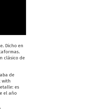
e. Dicho en
ataformas.
n clásico de
caba de
 with
etalle: es
e el año