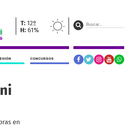
T:
12º
H:
61%
REGIÓN
CONCURSOS
ni
pras en