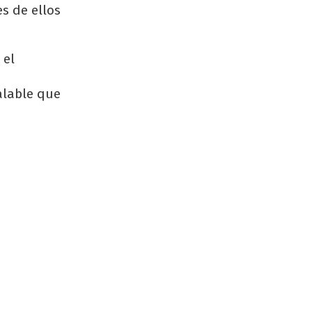
es de ellos
 el
alable que