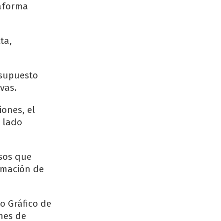
taforma
ta,
esupuesto
vas.
iones, el
 lado
isos que
ormación de
o Gráfico de
nes de