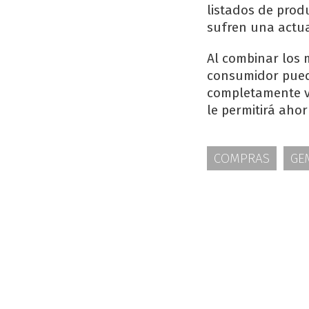
listados de produ
sufren una actua
Al combinar los 
consumidor pued
completamente vi
le permitirá aho
COMPRAS
GE