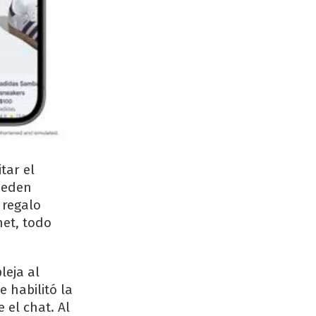
tar el
pueden
 regalo
net, todo
leja al
e habilitó la
 el chat. Al