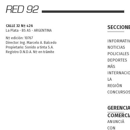
CALLE 32 Nº 426
SECCION
La Plata - BS AS - ARGENTINA
Nº edición: 10767
INFORMATI
Director: Ing. Marcelo A. Balcedo
NOTICIAS
Propietario: Sonido a tinta S.A.
Registro D.N.D.A. Nº en trámite
POLICIALES
DEPORTES
MÁS
INTERNACI
LA
REGIÓN
CONCURSO
GERENCI
COMERCI
ANUNCIÁ
CON