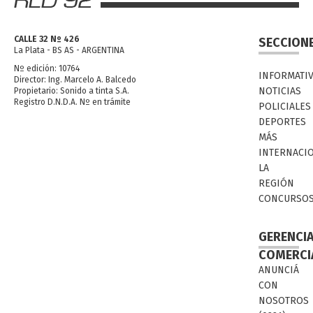
CALLE 32 Nº 426
SECCION
La Plata - BS AS - ARGENTINA
Nº edición: 10764
INFORMATI
Director: Ing. Marcelo A. Balcedo
NOTICIAS
Propietario: Sonido a tinta S.A.
Registro D.N.D.A. Nº en trámite
POLICIALES
DEPORTES
MÁS
INTERNACI
LA
REGIÓN
CONCURSO
GERENCI
COMERCI
ANUNCIÁ
CON
NOSOTROS