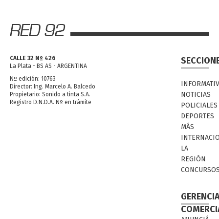
CALLE 32 Nº 426
SECCION
La Plata - BS AS - ARGENTINA
Nº edición: 10763
INFORMATI
Director: Ing. Marcelo A. Balcedo
NOTICIAS
Propietario: Sonido a tinta S.A.
Registro D.N.D.A. Nº en trámite
POLICIALES
DEPORTES
MÁS
INTERNACI
LA
REGIÓN
CONCURSO
GERENCI
COMERCI