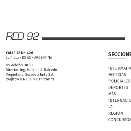
CALLE 32 Nº 426
SECCION
La Plata - BS AS - ARGENTINA
Nº edición: 10763
INFORMATI
Director: Ing. Marcelo A. Balcedo
NOTICIAS
Propietario: Sonido a tinta S.A.
Registro D.N.D.A. Nº en trámite
POLICIALES
DEPORTES
MÁS
INTERNACI
LA
REGIÓN
CONCURSO